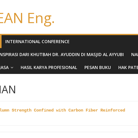
EAN Eng.
INTERNATIONAL CONFERENCE
PIRASI DARI KHUTBAH DR. AYUDDIN DI MASJID AL AYYUBI
NA
JASA
HASIL KARYA PROFESIONAL
PESAN BUKU
HAK PATE
IAN
lumn Strength Confined with Carbon Fiber Reinforced 