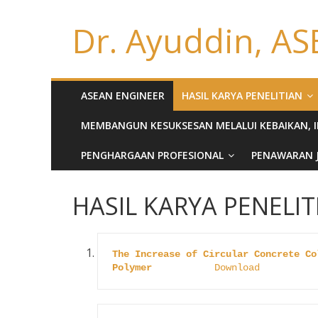
Dr. Ayuddin, AS
ASEAN ENGINEER
HASIL KARYA PENELITIAN
MEMBANGUN KESUKSESAN MELALUI KEBAIKAN, INS
PENGHARGAAN PROFESIONAL
PENAWARAN 
HASIL KARYA PENELIT
The Increase of Circular Concrete Co
Polymer
Download