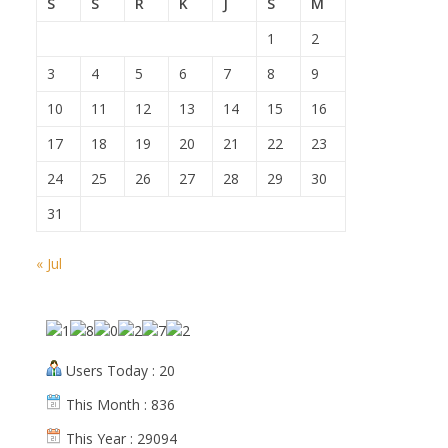
S
S
R
K
J
S
M
1
2
3
4
5
6
7
8
9
10
11
12
13
14
15
16
17
18
19
20
21
22
23
24
25
26
27
28
29
30
31
« Jul
Users Today : 20
This Month : 836
This Year : 29094